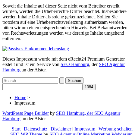
Soweit die Inhalte auf dieser Seite nicht vom Betreiber erstellt
wurden, werden die Urheberrechte Dritter beachtet. Insbesondere
werden Inhalte Dritter als solche gekennzeichnet. Sollten Sie
trotzdem auf eine Urheberrechtsverletzung aufmerksam werden,
bitten wir um einen entsprechenden Hinweis. Bei Bekanntwerden
von Rechtsverletzungen werden wir derartige Inhalte umgehend
entfernen.
Dieses Impressum wurde mit dem eRecht24 Premium Generator
erstellt und ist ein Service von
SEO Hamburg
, der
SEO Agentur
Hamburg
an der Alster.
Suchen
nach:
Home
>
Impressum
WordPress Page Builder
by
SEO Hamburg, der
SEO Agentur
Hamburg
an der Alster
Start
|
Datenschutz
|
Disclaimer
|
Impressum
|
Werbung schalten
SEO WP Theme
by
SEO Agentur Online Marketing Webdesign